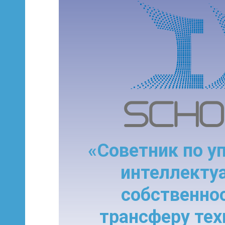
«Советник по у
интеллекту
собственно
трансферу тех