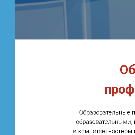
ого
Об
проф
Образовательные 
образовательными,
и компетентностном 