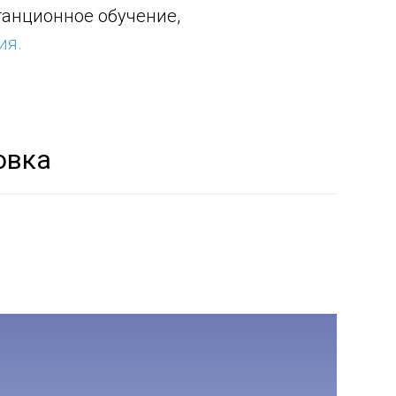
танционное обучение,
ия.
овка